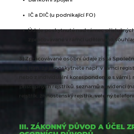
IČ a DIČ (u podnikající FO)
Údaje poskytnuté nad rámec příslušnýc
zpracovávané v rámci uděleného souhlasu
3) Zpracovávané osobní údaje získá Společ
vás (tím, že je poskytnete např. v rámci regi
nebo z individuální korespondence s vámi), 
přístupných rejstříků, seznamů a evidencí (
rejstřík, živnostenský rejstřík, veřejný telef
III. ZÁKONNÝ DŮVOD A ÚČEL 