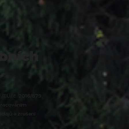
bních
/EU/ č. 2016/679,
zpracováním
dajů a zrušení