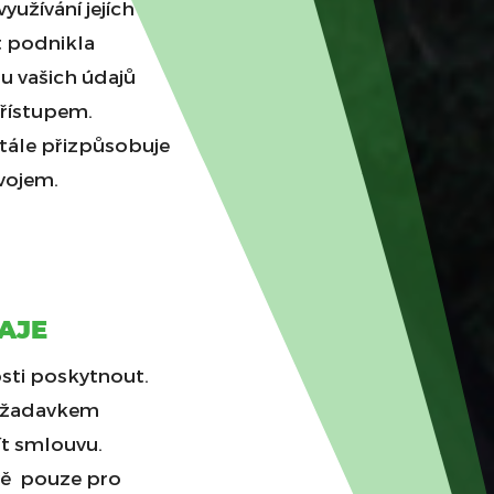
yužívání jejích
t podnikla
u vašich údajů
řístupem.
tále přizpůsobuje
ývojem.
AJE
sti poskytnout.
požadavkem
ít smlouvu.
vě pouze pro