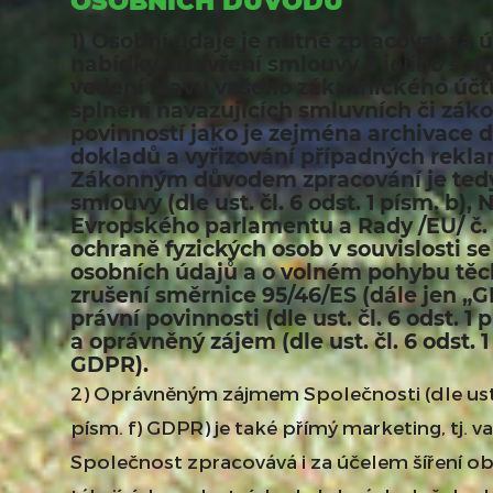
OSOBNÍCH DŮVODŮ
1) Osobní údaje je nutné zpracovat za 
nabídky, uzavření smlouvy a jejího spln
vedení stavu vašeho zákaznického účt
splnění navazujících smluvních či zák
povinností jako je zejména archivace 
dokladů a vyřizování případných rekla
Zákonným důvodem zpracování je tedy
smlouvy (dle ust. čl. 6 odst. 1 písm. b), 
Evropského parlamentu a Rady /EU/ č. 
ochraně fyzických osob v souvislosti s
osobních údajů a o volném pohybu těc
zrušení směrnice 95/46/ES (dále jen „G
právní povinnosti (dle ust. čl. 6 odst. 1
a oprávněný zájem (dle ust. čl. 6 odst. 1
GDPR).
2) Oprávněným zájmem Společnosti (dle ust. 
písm. f) GDPR) je také přímý marketing, tj. v
Společnost zpracovává i za účelem šíření o