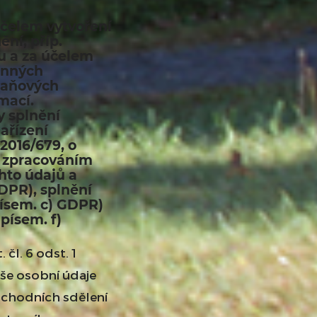
účelem vytvoření
ění, příp.
u a za účelem
onných
daňových
mací.
 splnění
Nařízení
2016/679, o
e zpracováním
hto údajů a
DPR), splnění
 písem. c) GDPR)
 písem. f)
čl. 6 odst. 1
aše osobní údaje
bchodních sdělení