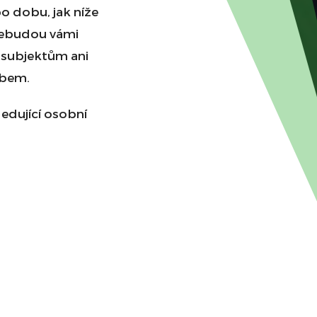
o dobu, jak níže
nebudou vámi
 subjektům ani
obem.
edující osobní