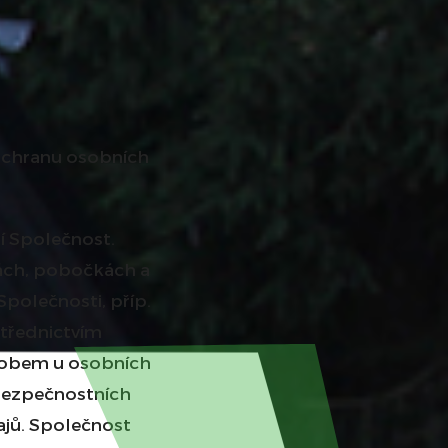
ochranu osobních
í Společnost.
nách, pobočkách a
polečnosti, příp.
třednictvím
ůsobem u osobních
 bezpečnostních
ajů. Společnost