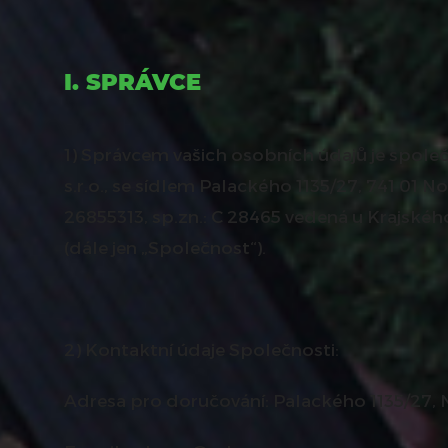
I. SPRÁVCE
1) Správcem vašich osobních údajů je spol
s.r.o., se sídlem Palackého 1135/27, 741 01 Nov
26855313, sp.zn.: C 28465 vedená u Krajskéh
(dále jen „Společnost“).
2) Kontaktní údaje Společnosti:
Adresa pro doručování: Palackého 1135/27, No