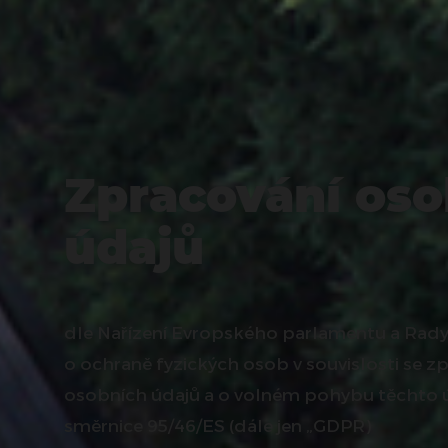
Zpracování oso
údajů
dle Nařízení Evropského parlamentu a Rady 
o ochraně fyzických osob v souvislosti se 
osobních údajů a o volném pohybu těchto ú
směrnice 95/46/ES (dále jen „GDPR)