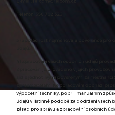
E-mail: relcom@relcom.cz
Telefon: 556 702 323
3) Společnost nejmenovala pověřence pro 
údajů.
4) Zpracování vašich osobních údajů provád
Zpracování je prováděno v jejích provozov
sídle jednotlivými pověřenými zaměstnanci S
zpracovatelem. Ke zpracování dochází pros
výpočetní techniky, popř. i manuálním zp
údajů v listinné podobě za dodržení všech
zásad pro správu a zpracování osobních úd