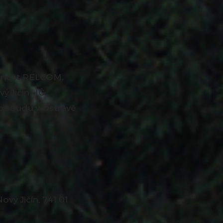
ečnost RELCOM,
ý Jičín, IČ:
o soudu v Ostravě
vý Jičín, 741 01