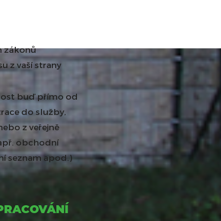
h zákonů
 z vaší strany
nost buď přímo od
strace do služby,
nebo z veřejně
např. obchodní
onní seznam apod.)
ZPRACOVÁNÍ